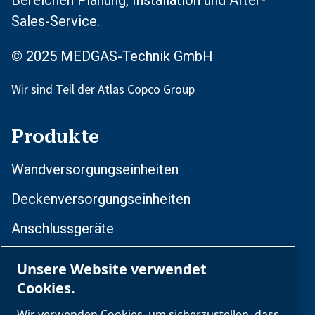
Bereichen Planung, Installation und After-
Sales-Service.
© 2025 MEDGAS-Technik GmbH
Wir sind Teil der Atlas Copco Group
Produkte
Wandversorgungseinheiten
Deckenversorgungseinheiten
Anschlussgeräte
Zentrale Gasversorgung
Unsere Website verwendet
Cookies.
Medizinisches Rohrleitungssystem
Wir verwenden Cookies, um sicherzustellen, dass